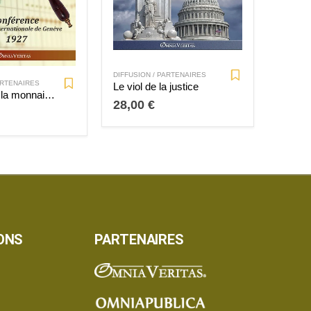
DIFFUSION / PARTENAIRES
DIFFUSI
ARTENAIRES
Le viol de la justice
L’illusion de la monnaie stable
28,00
€
20,0
ONS
PARTENAIRES