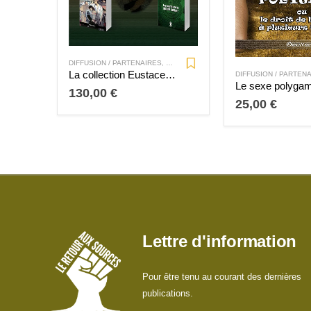
DIFFUSION / PARTENAIRES
,
OFFRES SPÉCIALES
La collection Eustace Mullins
DIFFUSION / PARTEN
Le sexe polyga
130,00
€
25,00
€
Lettre d'information
Pour être tenu au courant des dernières
publications.