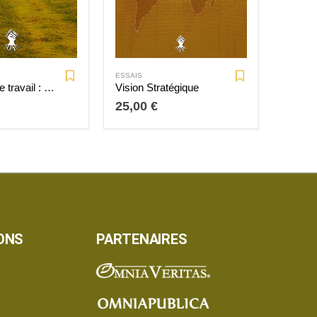
ESSAIS
ESSAIS
Le douzième travail : un refuge autarcique
Vision Stratégique
25,00
€
27,0
ONS
PARTENAIRES