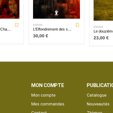
ESSAIS
ESSAIS
Le massacre de Charlie Hebdo
L’Effondrement des sociétés complexes
30,00
€
23,00
€
MON COMPTE
PUBLICATI
Mon compte
Catalogue
Mes commandes
Nouveautés
Contact
Thèmes